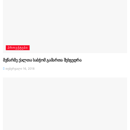
ᲞᲠᲝᲔᲥᲢᲔᲑᲘ
მეწარმე ქალთა საბჭომ გამართა შეხვედრა
თებერვალი 16, 2018