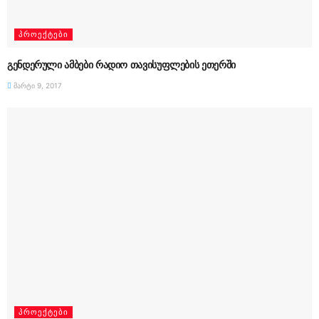
ᲞᲠᲝᲔᲥᲢᲔᲑᲘ
გენდერული ამბები რადიო თავისუფლების ეთერში
მარტი 9, 2017
ᲞᲠᲝᲔᲥᲢᲔᲑᲘ