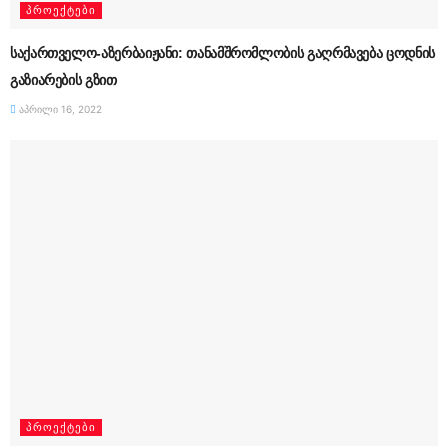
ᲞᲠᲝᲔᲥᲢᲔᲑᲘ
საქართველო-აზერბაიჟანი: თანამშრომლობის გაღრმავება ცოდნის
გაზიარების გზით
აპრილი 16, 2022
ᲞᲠᲝᲔᲥᲢᲔᲑᲘ