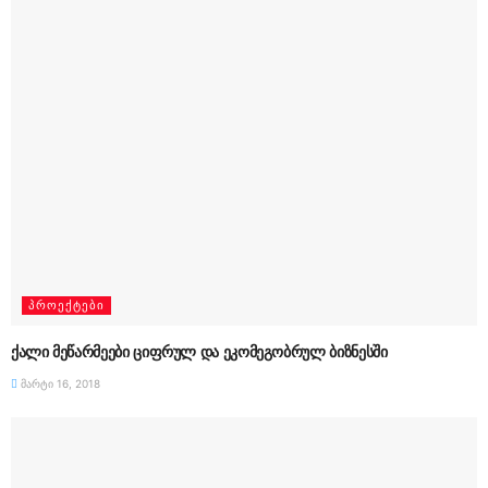
ᲞᲠᲝᲔᲥᲢᲔᲑᲘ
ქალი მეწარმეები ციფრულ და ეკომეგობრულ ბიზნესში
მარტი 16, 2018