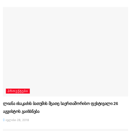
ᲞᲠᲝᲔᲥᲢᲔᲑᲘ
ლიანა ისაკაძის ბათუმის მეათე საერთაშორისო ფესტივალი 26
აგვისტოს გაიხსნება
ივლისი 28, 2018