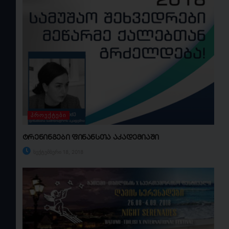
ᲞᲠᲝᲔᲥᲢᲔᲑᲘ
ტრენინგები ფინანსთა აკადემიაში
სექტემბერი 18, 2018