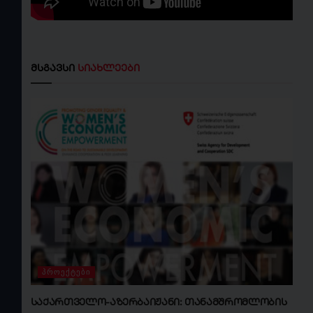
მსგავსი
სიახლეები
ᲞᲠᲝᲔᲥᲢᲔᲑᲘ
საქართველო-აზერბაიჟანი: თანამშრომლობის