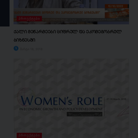
ᲞᲠᲝᲔᲥᲢᲔᲑᲘ
ქალი მეწარმეები ციფრულ და ეკომეგობრულ
ბიზნესში
მარტი 16, 2018
ᲞᲠᲝᲔᲥᲢᲔᲑᲘ