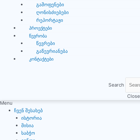
გამოფენები
ღონისძიებები
რეპორტაჟი
ᲞᲠᲝᲔᲥᲢᲔᲑᲘ
ᲬᲔᲕᲠᲝᲑᲐ
წევრები
გაწევრიანება
ᲙᲝᲜᲢᲐᲥᲢᲔᲑᲘ
Search
Close
Menu
ჩვენ შესახებ
ისტორია
მისია
საბჭო